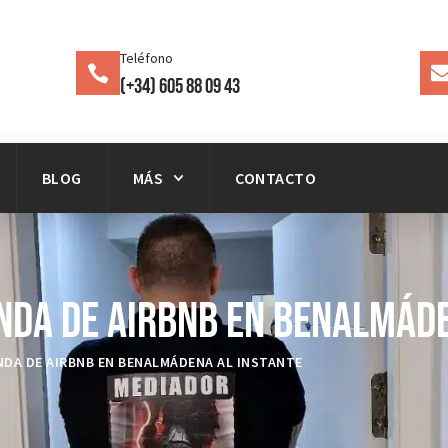
Teléfono
(+34) 605 88 09 43
BLOG
MÁS
CONTACTO
nda de Airbnb en Benalmáde
NDA DE AIRBNB EN BENALMÁDENA AL INSTANTE