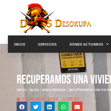
INICIO
SERVICIOS
DÓNDE ACTUAMOS
Recuperamos una Vivie
INICIO
/
BLOG
/
BENALMÁDENA
/
RECUPERAMOS UNA VIVIE
Vie 19 abril, 2024
09:28