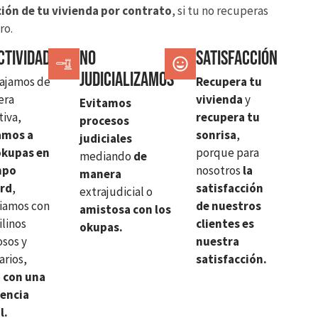
ión de tu vivienda por contrato
, si tu no recuperas
ro.
ctividad
No
SATISFACCIÓN
judicializamos
ajamos de
Recupera tu
era
vivienda
y
Evitamos
tiva,
recupera tu
procesos
amos a
sonrisa
,
judiciales
okupas en
porque para
mediando
de
mpo
nosotros
la
manera
ord
,
satisfacción
extrajudicial o
iamos con
de nuestros
amistosa con los
ilinos
clientes es
okupas.
sos y
nuestra
arios,
satisfacción.
o
con una
iencia
l.