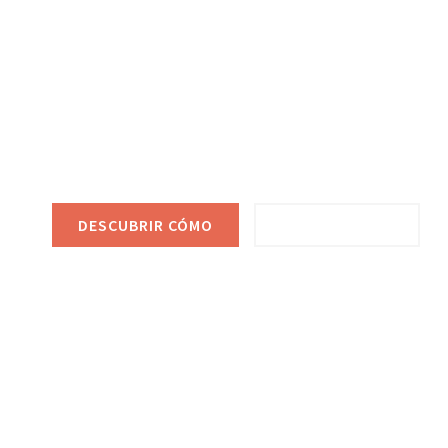
Recuperamos 
vivienda en S
En D&S Desokupa
recuperamos tu vivienda okupada
en tiempo récord, de manera legal y efectiva. Propor
jurídico y sistemas de prevención anti-okupa.
DESCUBRIR CÓMO
VER SERVICIOS