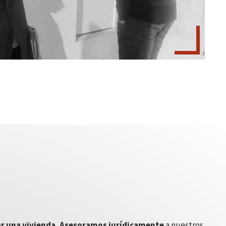
a
r una vivienda.
Asesoramos jurídicamente
a nuestros