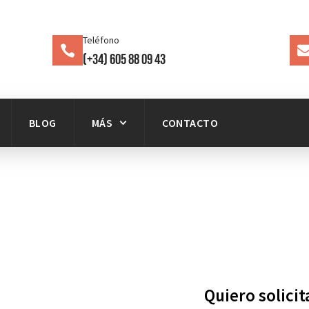
Teléfono
(+34) 605 88 09 43
BLOG
MÁS
CONTACTO
Quiero solici