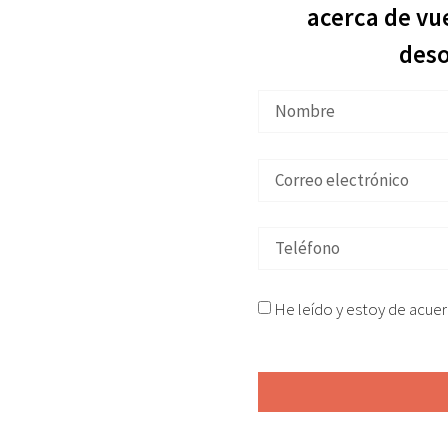
tu
acerca de vu
anturtzi
des
 ilegalmente en
Santurtzi
cionamos asesoramiento
He leído y estoy de acue