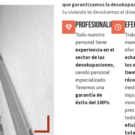
que garantizamos la desokupac
tu vivienda te devolvemos el dine
Profesionalidad
Efe
Todo nuestro
Trab
personal tiene
man
experiencia en el
efec
sector de las
ech
desokupaciones
,
los 
siendo personal
tie
especializado.
réc
Tenemos una
med
garantía de
inqu
éxito del 100%
.
moro
prec
tod
efic
tota