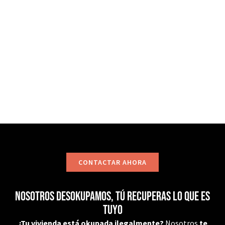
precarios, instalemos sistemas como puertas anti-
okupa y te asesoremos jurídicamente. No dudes en
ponerte en contacto con nosotros, estaremos
encantados de ayudarte!
CONTACTAR
CONTACTAR AHORA
Nosotros desokupamos, tú recuperas lo que es
tuyo
¿Tu vivienda está okupada ilegalmente?
Nosotros
te