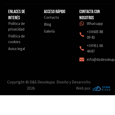
Enlaces de
Acceso Rápido
Contacta con
Contacto
interés
nosotros
Política de
Whatsapp
Blog
privacidad
Galería
+34 605 88
Política de
09 43
cookies
‎+34 911 66
Aviso legal
44 87
info@dsdesokup
Copyright © D&S Desokupa
Diseño y Desarrollo
2026
Web por