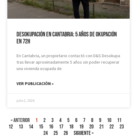
Desokupación en Cantabria: 5 Años de Okupación
en 72H
En Cantabria, un propietario contactó con D&S Desokupa
tras llevar aproximadamente 5 años sin poder recuperar
una vivienda ocupada de
VER PUBLICACIÓN »
julio 2, 2026
« Anterior
1
2
3
4
5
6
7
8
9
10
11
12
13
14
15
16
17
18
19
20
21
22
23
24
25
26
Siguiente »