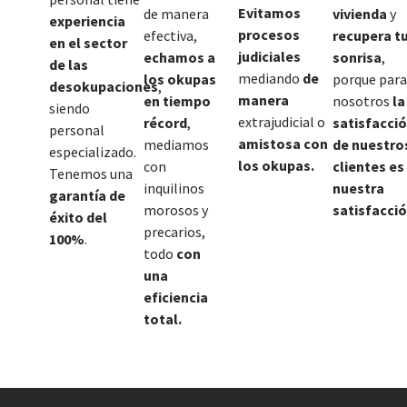
Evitamos
de manera
vivienda
y
experiencia
procesos
efectiva,
recupera t
en el sector
judiciales
echamos a
sonrisa
,
de las
mediando
de
los okupas
porque para
desokupaciones
,
manera
en tiempo
nosotros
la
siendo
extrajudicial o
récord
,
satisfacci
personal
amistosa con
mediamos
de nuestro
especializado.
los okupas.
con
clientes es
Tenemos una
inquilinos
nuestra
garantía de
morosos y
satisfacció
éxito del
precarios,
100%
.
todo
con
una
eficiencia
total.