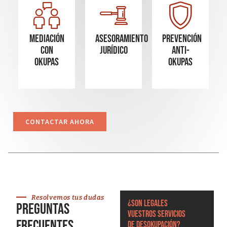
Mediación
Asesoramiento
Prevención
con
Jurídico
Anti-
okupas
Okupas
CONTACTAR AHORA
Resolvemos tus dudas
¿Son legales
Preguntas
vuestros servicios
frecuentes
de desokupación?