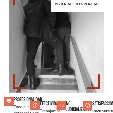
VIVIENDAS RECUPERADAS
Profesionalidad
Efectividad
No
SATISFACCIÓ
Todo nuestro
judicializamos
Trabajamos
Recupera t
personal tiene