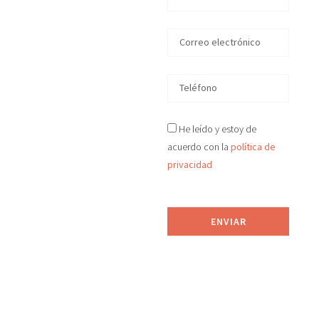
en la
Comunidad
Valenciana
En D&S Desokupa
He leído y estoy de
recuperamos tu
acuerdo con la
política de
vivienda okupada
privacidad
ilegalmente en
la
Comunidad
Valenciana
en tiempo
ENVIAR
récord, de manera legal
y efectiva.
Proporcionamos
asesoramiento jurídico
y sistemas de
prevención anti-okupa.