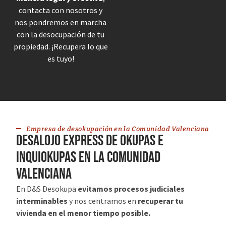
contacta con nosotros y
nos pondremos en marcha
con la desocupación de tu
propiedad. ¡Recupera lo que
es tuyo!
Empresa de desokupación en la Comunidad Valenciana
desalojo express de okupas e
inquiokupas en la Comunidad
Valenciana
En D&S Desokupa
evitamos procesos judiciales
interminables
y nos centramos en
recuperar tu
vivienda en el menor tiempo posible.