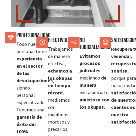
Profesionalidad
Efectividad
No
SATISFACCIÓ
Todo nuestro
judicializamos
Trabajamos
Recupera t
personal tiene
Evitamos
de manera
vivienda
y
experiencia
procesos
efectiva,
recupera t
en el sector
judiciales
echamos a
sonrisa
,
de las
mediando
de
los okupas
porque para
desokupaciones
,
manera
en tiempo
nosotros
la
siendo
extrajudicial o
récord
,
satisfacci
personal
amistosa con
mediamos
de nuestro
especializado.
los okupas.
con
clientes es
Tenemos una
inquilinos
nuestra
garantía de
morosos y
satisfacció
éxito del
precarios,
100%
.