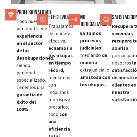
Profesionalidad
Efectividad
No
SATISFACCIÓ
Todo nuestro
judicializamos
Trabajamos
Recupera t
personal tiene
Evitamos
de manera
vivienda
y
experiencia
procesos
efectiva,
recupera t
en el sector
judiciales
echamos a
sonrisa
,
de las
mediando
de
los okupas
porque para
desokupaciones
,
manera
en tiempo
nosotros
la
siendo
extrajudicial o
récord
,
satisfacci
personal
amistosa con
mediamos
de nuestro
especializado.
los okupas.
con
clientes es
Tenemos una
inquilinos
nuestra
garantía de
morosos y
satisfacció
éxito del
precarios,
100%
.
todo
con
una
eficiencia
total.