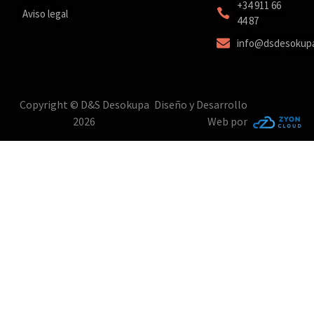
‎+34 911 66
Aviso legal
44 87
info@dsdesokup
Copyright © D&S Desokupa
Diseño y Desarrollo
2026
Web por