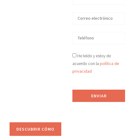
en
Extremadura
En D&S Desokupa
recuperamos tu
vivienda okupada
He leído y estoy de
ilegalmente
acuerdo con la
política de
en
Extremadura
en
privacidad
tiempo récord, de
manera legal y efectiva.
Proporcionamos
ENVIAR
asesoramiento jurídico
y sistemas de
prevención anti-okupa.
DESCUBRIR CÓMO