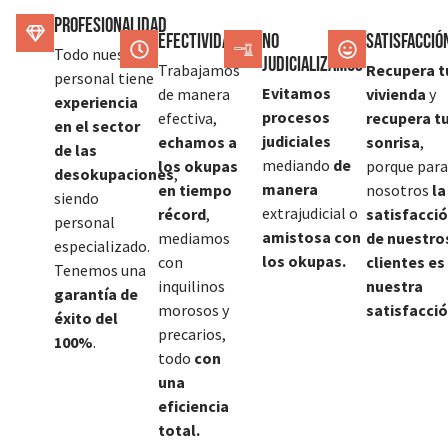
Profesionalidad
Efectividad
No
SATISFACCIÓ
Todo nuestro
judicializamos
Trabajamos
Recupera t
personal tiene
Evitamos
de manera
vivienda
y
experiencia
procesos
efectiva,
recupera t
en el sector
judiciales
echamos a
sonrisa
,
de las
mediando
de
los okupas
porque para
desokupaciones
,
manera
en tiempo
nosotros
la
siendo
extrajudicial o
récord
,
satisfacci
personal
amistosa con
mediamos
de nuestro
especializado.
los okupas.
con
clientes es
Tenemos una
inquilinos
nuestra
garantía de
morosos y
satisfacció
éxito del
precarios,
100%
.
todo
con
una
eficiencia
total.