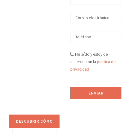
en
Fuenlabrada
En D&S Desokupa
recuperamos tu
vivienda okupada
He leído y estoy de
ilegalmente
acuerdo con la
política de
en
Fuenlabrada
en
privacidad
tiempo récord, de
manera legal y efectiva.
Proporcionamos
ENVIAR
asesoramiento jurídico
y sistemas de
prevención anti-okupa.
DESCUBRIR CÓMO