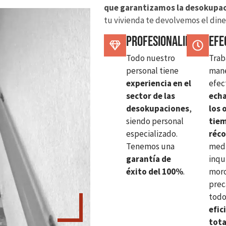
que garantizamos la desokupac
tu vivienda te devolvemos el dine
Profesionalidad
Efe
Todo nuestro
Trab
personal tiene
man
experiencia en el
efec
sector de las
ech
desokupaciones
,
los 
siendo personal
tie
especializado.
réc
Tenemos una
med
garantía de
inqu
éxito del 100%
.
moro
prec
tod
efic
tota