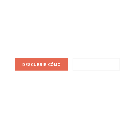
Recuperamos 
vivienda en M
En D&S Desokupa
recuperamos tu vivienda okupada
tiempo récord, de manera legal y efectiva. Proporcion
sistemas de prevención anti-okupa.
DESCUBRIR CÓMO
VER SERVICIOS