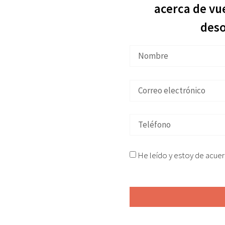
tu
acerca de vu
islata
des
 ilegalmente en
Mislata
en
amos asesoramiento jurídico y
He leído y estoy de acue