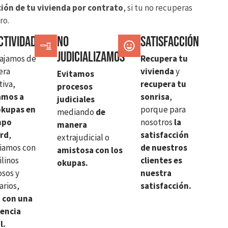
ión de tu vivienda por contrato
, si tu no recuperas
ro.
ctividad
No
SATISFACCIÓN
judicializamos
ajamos de
Recupera tu
era
vivienda
y
Evitamos
tiva,
recupera tu
procesos
amos a
sonrisa
,
judiciales
okupas en
porque para
mediando
de
mpo
nosotros
la
manera
ord
,
satisfacción
extrajudicial o
iamos con
de nuestros
amistosa con los
ilinos
clientes es
okupas.
sos y
nuestra
arios,
satisfacción.
o
con una
iencia
l.