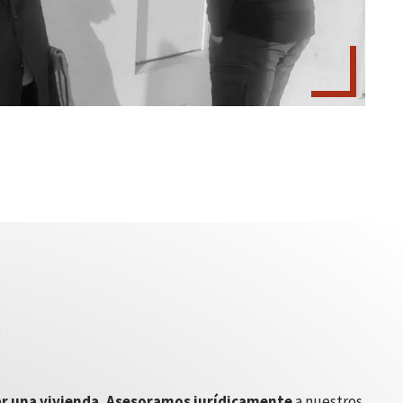
a
r una vivienda.
Asesoramos jurídicamente
a nuestros