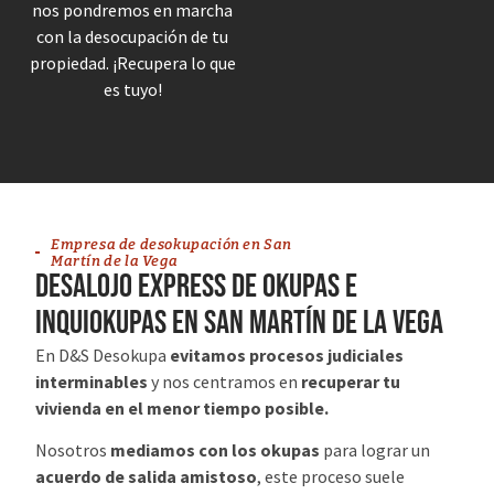
nos pondremos en marcha
con la desocupación de tu
propiedad. ¡Recupera lo que
es tuyo!
Empresa de desokupación en
San
Martín de la Vega
desalojo express de okupas e
inquiokupas en
San Martín de la Vega
En D&S Desokupa
evitamos procesos judiciales
interminables
y nos centramos en
recuperar tu
vivienda en el menor tiempo posible.
Nosotros
mediamos con los okupas
para lograr un
acuerdo de salida amistoso
, este proceso suele