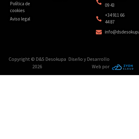
Política de
09 43
cookies
‎+34 911 66
Aviso legal
44 87
info@dsdesokup
Copyright © D&S Desokupa
Diseño y Desarrollo
2026
Web por