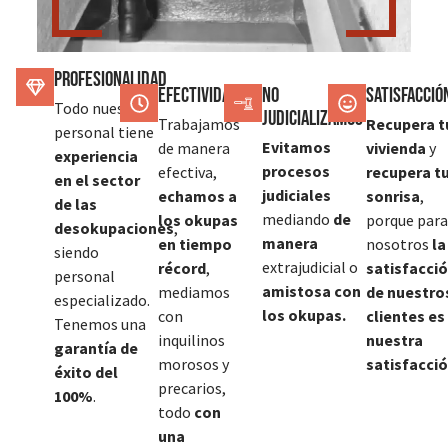
Profesionalidad
Efectividad
No
SATISFACCIÓ
Todo nuestro
judicializamos
Trabajamos
Recupera t
personal tiene
Evitamos
de manera
vivienda
y
experiencia
procesos
efectiva,
recupera t
en el sector
judiciales
echamos a
sonrisa
,
de las
mediando
de
los okupas
porque para
desokupaciones
,
manera
en tiempo
nosotros
la
siendo
extrajudicial o
récord
,
satisfacci
personal
amistosa con
mediamos
de nuestro
especializado.
los okupas.
con
clientes es
Tenemos una
inquilinos
nuestra
garantía de
morosos y
satisfacció
éxito del
precarios,
100%
.
todo
con
una