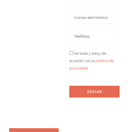
en
San
Martín de
la Vega
En D&S Desokupa
He leído y estoy de
recuperamos tu
acuerdo con la
política de
vivienda okupada
privacidad
ilegalmente en
San
Martín de la Vega
en
tiempo récord, de
ENVIAR
manera legal y efectiva.
Proporcionamos
asesoramiento jurídico
y sistemas de
prevención anti-okupa.