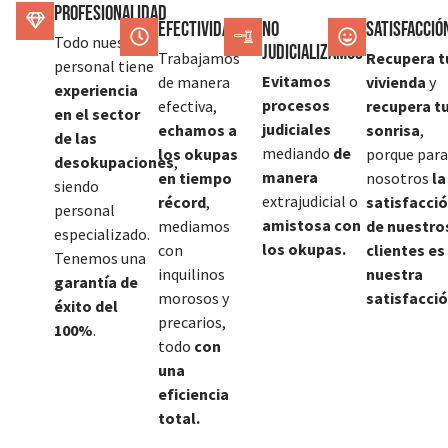
Profesionalidad
Efectividad
No
SATISFACCIÓ
Todo nuestro
judicializamos
Trabajamos
Recupera t
personal tiene
Evitamos
de manera
vivienda
y
experiencia
procesos
efectiva,
recupera t
en el sector
judiciales
echamos a
sonrisa
,
de las
mediando
de
los okupas
porque para
desokupaciones
,
manera
en tiempo
nosotros
la
siendo
extrajudicial o
récord
,
satisfacci
personal
amistosa con
mediamos
de nuestro
especializado.
los okupas.
con
clientes es
Tenemos una
inquilinos
nuestra
garantía de
morosos y
satisfacció
éxito del
precarios,
100%
.
todo
con
una
eficiencia
total.