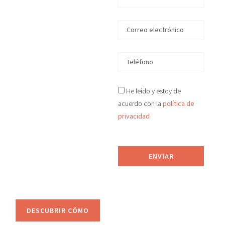
en
Tenerife
En D&S Desokupa
recuperamos tu
vivienda okupada
He leído y estoy de
ilegalmente
acuerdo con la
política de
en
Tenerife
en tiempo
privacidad
récord, de manera legal
y efectiva.
Proporcionamos
ENVIAR
asesoramiento jurídico
y sistemas de
prevención anti-okupa.
DESCUBRIR CÓMO