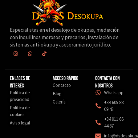
Especialistas en el desalojo de okupas, mediación
con inquilinos morosos y precarios, instalación de
sistemas anti-okupa y asesoramiento jurídico.
Enlaces de
Acceso Rápido
Contacta con
Contacto
interés
nosotros
Política de
Whatsapp
Blog
privacidad
Galería
+34 605 88
Política de
09 43
cookies
‎+34 911 66
Aviso legal
44 87
info@dsdesokup