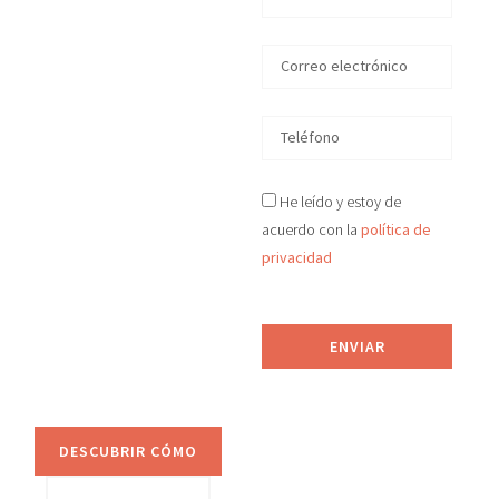
en
Andalucía
En D&S Desokupa
recuperamos tu
vivienda okupada
He leído y estoy de
ilegalmente
acuerdo con la
política de
en
Andalucía
en
privacidad
tiempo récord, de
manera legal y efectiva.
Proporcionamos
ENVIAR
asesoramiento jurídico
y sistemas de
prevención anti-okupa.
DESCUBRIR CÓMO