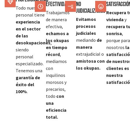
Efectividad
No
SATISFACCIÓ
Todo nuestro
judicializamos
Trabajamos
Recupera t
personal tiene
Evitamos
de manera
vivienda
y
experiencia
procesos
efectiva,
recupera t
en el sector
judiciales
echamos a
sonrisa
,
de las
mediando
de
los okupas
porque para
desokupaciones
,
manera
en tiempo
nosotros
la
siendo
extrajudicial o
récord
,
satisfacci
personal
amistosa con
mediamos
de nuestro
especializado.
los okupas.
con
clientes es
Tenemos una
inquilinos
nuestra
garantía de
morosos y
satisfacció
éxito del
precarios,
100%
.
todo
con
una
eficiencia
total.