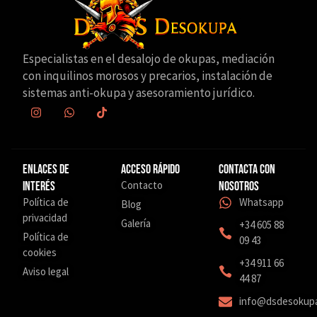
Especialistas en el desalojo de okupas, mediación
con inquilinos morosos y precarios, instalación de
sistemas anti-okupa y asesoramiento jurídico.
Enlaces de
Acceso Rápido
Contacta con
Contacto
interés
nosotros
Política de
Whatsapp
Blog
privacidad
Galería
+34 605 88
Política de
09 43
cookies
‎+34 911 66
Aviso legal
44 87
info@dsdesokup