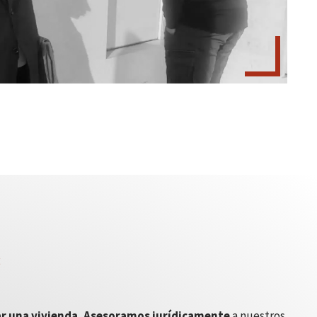
a
r una vivienda.
Asesoramos jurídicamente
a nuestros