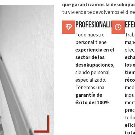
que garantizamos la desokupac
tu vivienda te devolvemos el dine
Profesionalidad
Efe
Todo nuestro
Trab
personal tiene
man
experiencia en el
efec
sector de las
ech
desokupaciones
,
los 
siendo personal
tie
especializado.
réc
Tenemos una
med
garantía de
inqu
éxito del 100%
.
moro
prec
tod
efic
tota