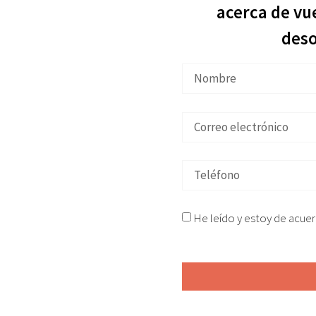
tu
acerca de vu
ria
des
 ilegalmente en
Soria
en
amos asesoramiento jurídico y
He leído y estoy de acue