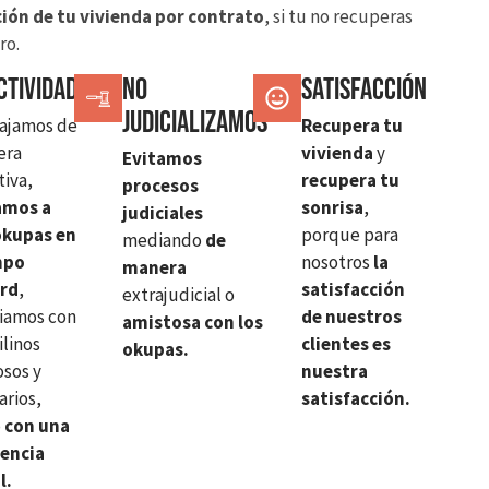
ión de tu vivienda por contrato
, si tu no recuperas
ro.
ctividad
No
SATISFACCIÓN
judicializamos
ajamos de
Recupera tu
era
vivienda
y
Evitamos
tiva,
recupera tu
procesos
amos a
sonrisa
,
judiciales
okupas en
porque para
mediando
de
mpo
nosotros
la
manera
ord
,
satisfacción
extrajudicial o
iamos con
de nuestros
amistosa con los
ilinos
clientes es
okupas.
sos y
nuestra
arios,
satisfacción.
o
con una
iencia
l.