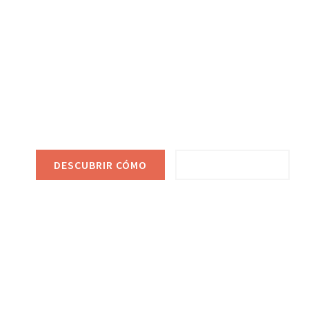
recuperamos 
vivienda en So
En D&S Desokupa
recuperamos tu vivienda okupada
tiempo récord, de manera legal y efectiva. Proporcion
sistemas de prevención anti-okupa.
DESCUBRIR CÓMO
VER SERVICIOS