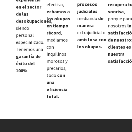
procesos
efectiva,
recupera t
en el sector
judiciales
echamos a
sonrisa
,
de las
mediando
de
los okupas
porque para
desokupaciones
,
manera
en tiempo
nosotros
la
siendo
extrajudicial o
récord
,
satisfacci
personal
amistosa con
mediamos
de nuestro
especializado.
los okupas.
con
clientes es
Tenemos una
inquilinos
nuestra
garantía de
morosos y
satisfacció
éxito del
precarios,
100%
.
todo
con
una
eficiencia
total.