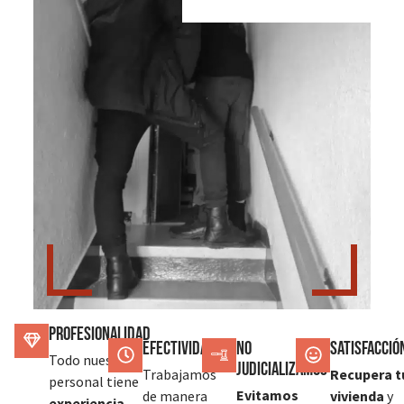
Profesionalidad
Efectividad
No
SATISFACCIÓ
Todo nuestro
judicializamos
Trabajamos
Recupera t
personal tiene
Evitamos
de manera
vivienda
y
experiencia