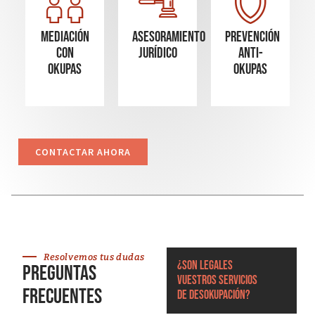
Mediación
Asesoramiento
Prevención
con
Jurídico
Anti-
okupas
Okupas
CONTACTAR AHORA
Resolvemos tus dudas
¿Son legales
Preguntas
vuestros servicios
frecuentes
de desokupación?