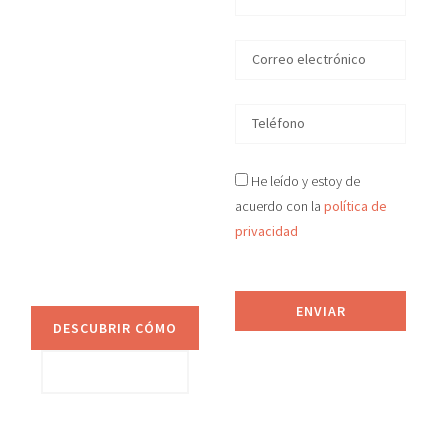
en madrid
En D&S Desokupa
recuperamos tu
vivienda okupada
ilegalmente en Madrid
en tiempo récord, de
He leído y estoy de
manera legal y efectiva.
Proporcionamos
acuerdo con la
política de
asesoramiento jurídico
privacidad
y sistemas de
prevención anti-okupa.
ENVIAR
DESCUBRIR CÓMO
VER SERVICIOS