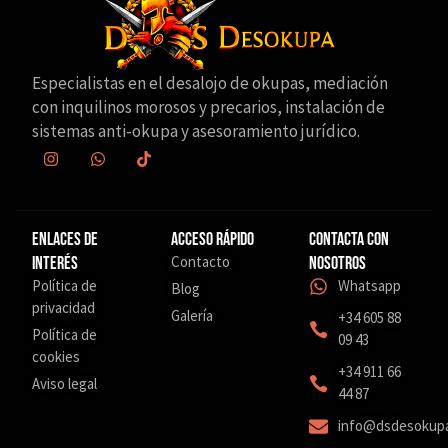
Especialistas en el desalojo de okupas, mediación
con inquilinos morosos y precarios, instalación de
sistemas anti-okupa y asesoramiento jurídico.
Enlaces de
Acceso Rápido
Contacta con
Contacto
interés
nosotros
Política de
Whatsapp
Blog
privacidad
Galería
+34 605 88
Política de
09 43
cookies
‎+34 911 66
Aviso legal
44 87
info@dsdesokup