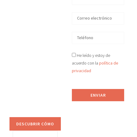
en
Valdemoro
En D&S Desokupa
recuperamos tu
vivienda okupada
He leído y estoy de
ilegalmente
acuerdo con la
política de
en
Valdemoro
en
privacidad
tiempo récord, de
manera legal y efectiva.
Proporcionamos
ENVIAR
asesoramiento jurídico
y sistemas de
prevención anti-okupa.
DESCUBRIR CÓMO