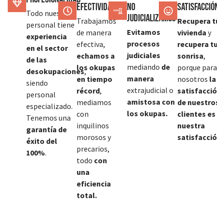
Efectividad
No
SATISFACCIÓ
Todo nuestro
judicializamos
Trabajamos
Recupera t
personal tiene
Evitamos
de manera
vivienda
y
experiencia
procesos
efectiva,
recupera t
en el sector
judiciales
echamos a
sonrisa
,
de las
mediando
de
los okupas
porque para
desokupaciones
,
manera
en tiempo
nosotros
la
siendo
extrajudicial o
récord
,
satisfacci
personal
amistosa con
mediamos
de nuestro
especializado.
los okupas.
con
clientes es
Tenemos una
inquilinos
nuestra
garantía de
morosos y
satisfacció
éxito del
precarios,
100%
.
todo
con
una
eficiencia
total.