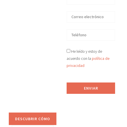
en
Guipúzcoa
En D&S Desokupa
recuperamos tu
vivienda okupada
He leído y estoy de
ilegalmente
acuerdo con la
política de
en
Guipúzcoa
en
privacidad
tiempo récord, de
manera legal y efectiva.
Proporcionamos
ENVIAR
asesoramiento jurídico
y sistemas de
prevención anti-okupa.
DESCUBRIR CÓMO