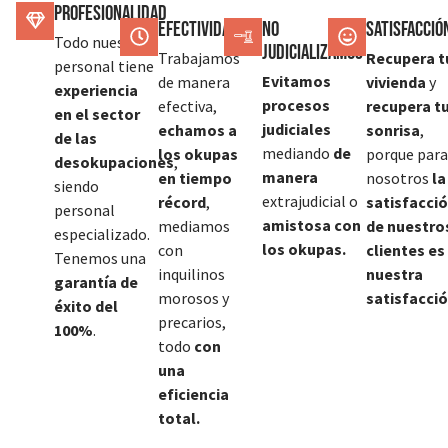
Profesionalidad
Efectividad
No
SATISFACCIÓ
Todo nuestro
judicializamos
Trabajamos
Recupera t
personal tiene
Evitamos
de manera
vivienda
y
experiencia
procesos
efectiva,
recupera t
en el sector
judiciales
echamos a
sonrisa
,
de las
mediando
de
los okupas
porque para
desokupaciones
,
manera
en tiempo
nosotros
la
siendo
extrajudicial o
récord
,
satisfacci
personal
amistosa con
mediamos
de nuestro
especializado.
los okupas.
con
clientes es
Tenemos una
inquilinos
nuestra
garantía de
morosos y
satisfacció
éxito del
precarios,
100%
.
todo
con
una
eficiencia
total.