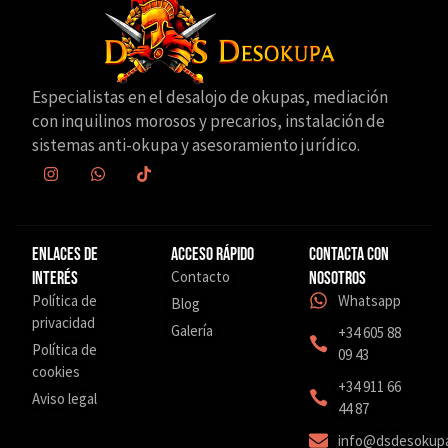
Especialistas en el desalojo de okupas, mediación
con inquilinos morosos y precarios, instalación de
sistemas anti-okupa y asesoramiento jurídico.
Enlaces de
Acceso Rápido
Contacta con
Contacto
interés
nosotros
Política de
Whatsapp
Blog
privacidad
Galería
+34 605 88
Política de
09 43
cookies
‎+34 911 66
Aviso legal
44 87
info@dsdesokup