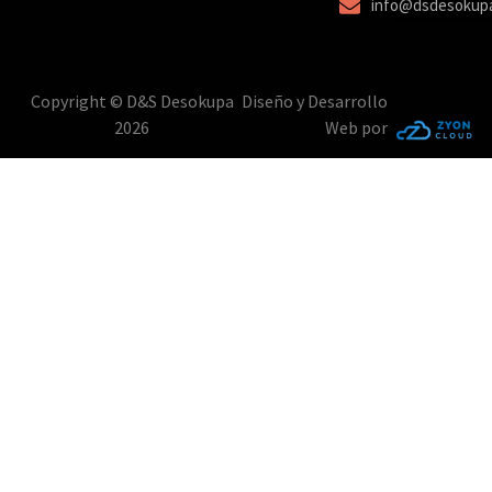
info@dsdesokup
Copyright © D&S Desokupa
Diseño y Desarrollo
2026
Web por