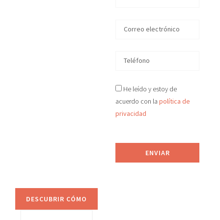
en
Villajoyosa
En D&S Desokupa
recuperamos tu
vivienda okupada
He leído y estoy de
ilegalmente
acuerdo con la
política de
en
Villajoyosa
en
privacidad
tiempo récord, de
manera legal y efectiva.
Proporcionamos
ENVIAR
asesoramiento jurídico
y sistemas de
prevención anti-okupa.
DESCUBRIR CÓMO