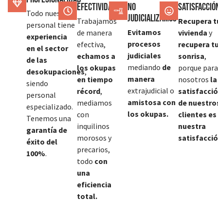
Efectividad
No
SATISFACCIÓ
Todo nuestro
judicializamos
Trabajamos
Recupera t
personal tiene
Evitamos
de manera
vivienda
y
experiencia
procesos
efectiva,
recupera t
en el sector
judiciales
echamos a
sonrisa
,
de las
mediando
de
los okupas
porque para
desokupaciones
,
manera
en tiempo
nosotros
la
siendo
extrajudicial o
récord
,
satisfacci
personal
amistosa con
mediamos
de nuestro
especializado.
los okupas.
con
clientes es
Tenemos una
inquilinos
nuestra
garantía de
morosos y
satisfacció
éxito del
precarios,
100%
.
todo
con
una
eficiencia
total.