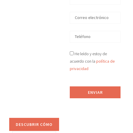
en
Valencia
En D&S Desokupa
recuperamos tu
vivienda okupada
He leído y estoy de
ilegalmente en
acuerdo con la
política de
Valencia
en tiempo
privacidad
récord, de manera legal
y efectiva.
Proporcionamos
ENVIAR
asesoramiento jurídico
y sistemas de
prevención anti-okupa.
DESCUBRIR CÓMO