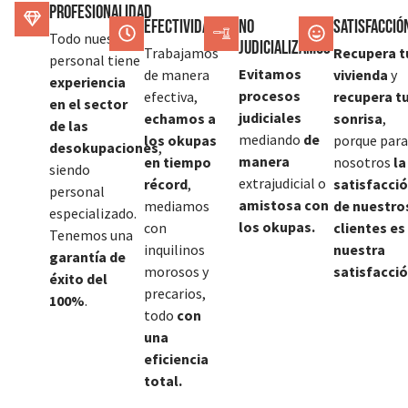
Profesionalidad
Efectividad
No
SATISFACCIÓ
Todo nuestro
judicializamos
Trabajamos
Recupera t
personal tiene
Evitamos
de manera
vivienda
y
experiencia
procesos
efectiva,
recupera t
en el sector
judiciales
echamos a
sonrisa
,
de las
mediando
de
los okupas
porque para
desokupaciones
,
manera
en tiempo
nosotros
la
siendo
extrajudicial o
récord
,
satisfacci
personal
amistosa con
mediamos
de nuestro
especializado.
los okupas.
con
clientes es
Tenemos una
inquilinos
nuestra
garantía de
morosos y
satisfacció
éxito del
precarios,
100%
.
todo
con
una
eficiencia
total.