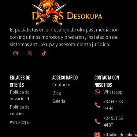
Especialistas en el desalojo de okupas, mediación
con inquilinos morosos y precarios, instalación de
sistemas anti-okupa y asesoramiento jurídico.
Enlaces de
Acceso Rápido
Contacta con
Contacto
interés
nosotros
Política de
Whatsapp
Blog
privacidad
Galería
+34 605 88
Política de
09 43
cookies
‎+34 911 66
Aviso legal
44 87
info@dsdesokup