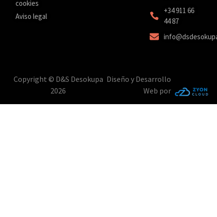
cookies
‎+34 911 66
Aviso legal
44 87
info@dsdesokup
Copyright © D&S Desokupa
Diseño y Desarrollo
2026
Web por