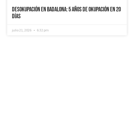
Desokupación en Badalona: 5 años de Okupación en 20
días
julio 21, 2026
6:32 pm
¿Recuperamos tu vivienda okupada?
Si necesitas que desokupemos tu vivienda en
tiempo récord, mediemos con inquilinos morosos y
precarios, instalemos sistemas como puertas anti-
okupa y te asesoremos jurídicamente. No dudes en
ponerte en contacto con nosotros, estaremos
encantados de ayudarte!
CONTACTAR