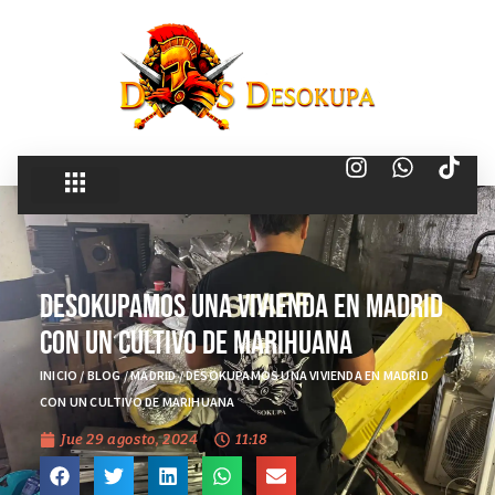
Desokupamos una Vivienda en Madrid
con un Cultivo de Marihuana
INICIO
/
BLOG
/
MADRID
/
DESOKUPAMOS UNA VIVIENDA EN MADRID
CON UN CULTIVO DE MARIHUANA
Jue 29 agosto, 2024
11:18