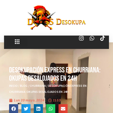
Desokupación Express en Churriana:
Okupas desalojados en 24h
INICIO
/
BLOG
/
CHURRIANA
/
DESOKUPACIÓN EXPRESS EN
CHURRIANA: OKUPAS DESALOJADOS EN 24H
Lun 20 mayo, 2024
11:53