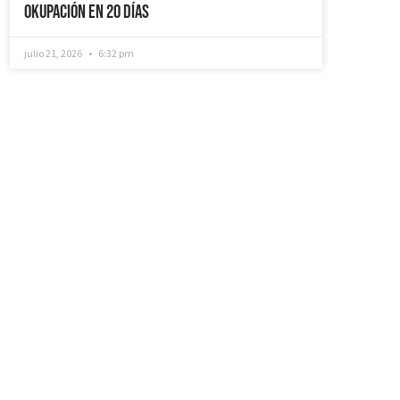
Okupación en 20 días
julio 21, 2026
6:32 pm
¿Recuperamos tu
vivienda okupada?
Si necesitas que desokupemos tu
vivienda en tiempo récord, mediemos
con inquilinos morosos y precarios,
instalemos sistemas como puertas anti-
okupa y te asesoremos jurídicamente. No
dudes en ponerte en contacto con
nosotros, estaremos encantados de
ayudarte!