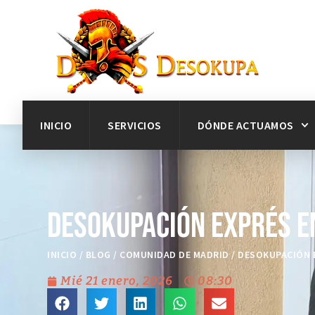
INICIO
SERVICIOS
DÓNDE ACTUAMOS
Desokupación exprés e
INICIO
/
BLOG
/
COMUNIDAD DE MADRID
/
DESOKUPACIÓN E
Mié 21 enero, 2026
08:30