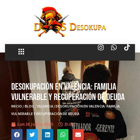
Desokupación en Valencia: Familia
Vulnerable y recuperación de deuda
INICIO
/
BLOG
/
VALENCIA
/
DESOKUPACIÓN EN VALENCIA: FAMILIA
VULNERABLE Y RECUPERACIÓN DE DEUDA
Lun 16 junio, 2025
11:06