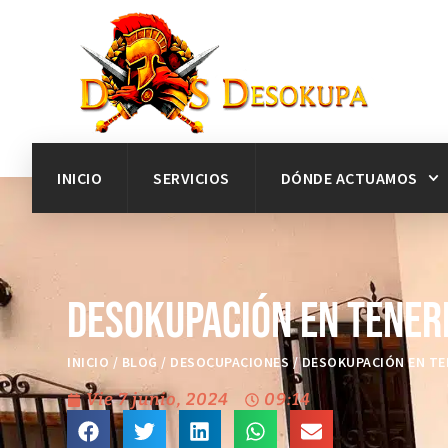
INICIO
SERVICIOS
DÓNDE ACTUAMOS
Desokupación en Teneri
INICIO
/
BLOG
/
DESOCUPACIONES
/
DESOKUPACIÓN EN TEN
Vie 7 junio, 2024
09:14