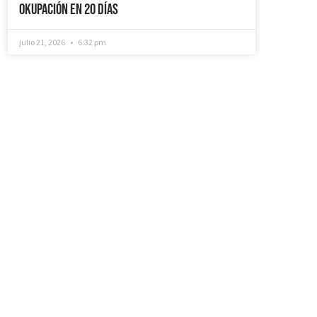
Okupación en 20 días
julio 21, 2026
6:32 pm
¿Recuperamos tu
vivienda okupada?
Si necesitas que desokupemos tu
vivienda en tiempo récord, mediemos
con inquilinos morosos y precarios,
instalemos sistemas como puertas anti-
okupa y te asesoremos jurídicamente. No
dudes en ponerte en contacto con
nosotros, estaremos encantados de
ayudarte!