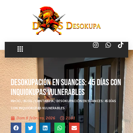
Desokupación en Suances: 45 días con
Inquiokupas Vulnerables
INICIO
/
BLOG
/
CANTABRIA
/
DESOKUPACIÓN EN SUANCES: 45 DÍAS
CON INQUIOKUPAS VULNERABLES
Dom 8 febrero, 2026
21:01