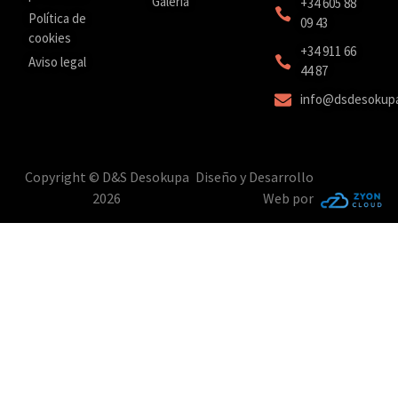
Galería
+34 605 88
Política de
09 43
cookies
‎+34 911 66
Aviso legal
44 87
info@dsdesokup
Copyright © D&S Desokupa
Diseño y Desarrollo
2026
Web por