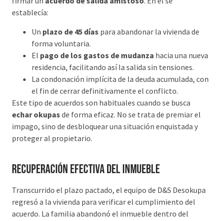
firmar un
acuerdo de salida amistoso
. En él se
establecía:
Un
plazo de 45 días
para abandonar la vivienda de
forma voluntaria.
El
pago de los gastos de mudanza
hacia una nueva
residencia, facilitando así la salida sin tensiones.
La condonación implícita de la deuda acumulada, con
el fin de cerrar definitivamente el conflicto.
Este tipo de acuerdos son habituales cuando se busca
echar okupas
de forma eficaz. No se trata de premiar el
impago, sino de desbloquear una situación enquistada y
proteger al propietario.
Recuperación efectiva del inmueble
Transcurrido el plazo pactado, el equipo de D&S Desokupa
regresó a la vivienda para verificar el cumplimiento del
acuerdo. La familia abandonó el inmueble dentro del