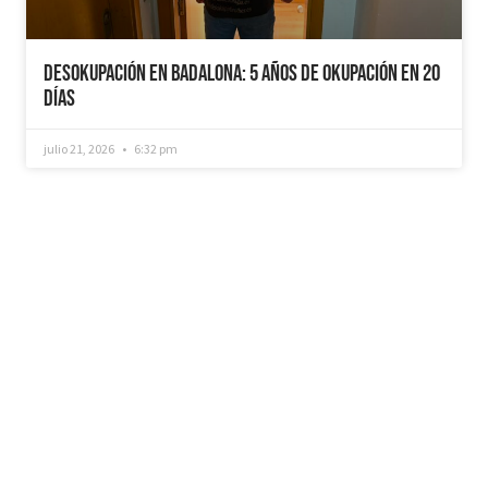
Desokupación en Badalona: 5 años de Okupación en 20
días
julio 21, 2026
6:32 pm
¿Recuperamos tu vivienda okupada?
Si necesitas que desokupemos tu vivienda en
tiempo récord, mediemos con inquilinos morosos y
precarios, instalemos sistemas como puertas anti-
okupa y te asesoremos jurídicamente. No dudes en
ponerte en contacto con nosotros, estaremos
encantados de ayudarte!