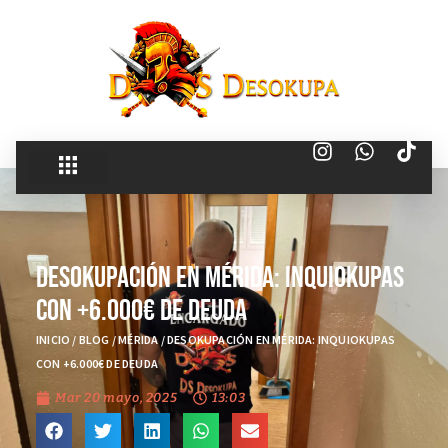
Desokupación en Mérida: Inquiokupas
con +6.000€ de Deuda
INICIO
/
BLOG
/
MÉRIDA
/
DESOKUPACIÓN EN MÉRIDA: INQUIOKUPAS
CON +6.000€ DE DEUDA
Mar 20 mayo, 2025
13:03