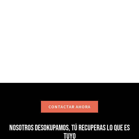
precarios, instalemos sistemas como puertas anti-
okupa y te asesoremos jurídicamente. No dudes en
ponerte en contacto con nosotros, estaremos
encantados de ayudarte!
CONTACTAR
CONTACTAR AHORA
Nosotros desokupamos, tú recuperas lo que es
tuyo