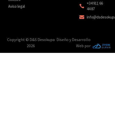
‎+34 911 66
Aviso legal
44 87
info@dsdesokup
Copyright © D&S Desokupa
Diseño y Desarrollo
2026
Web por