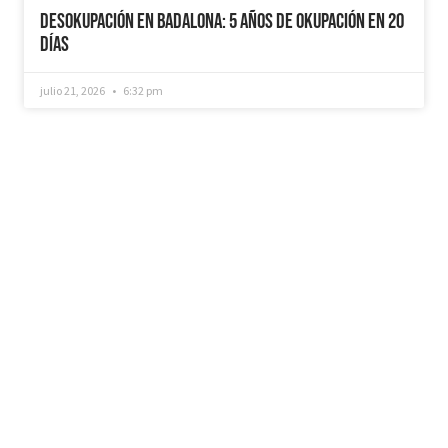
Desokupación en Badalona: 5 años de Okupación en 20
días
julio 21, 2026
6:32 pm
¿Recuperamos tu vivienda okupada?
Si necesitas que desokupemos tu vivienda en
tiempo récord, mediemos con inquilinos morosos y
precarios, instalemos sistemas como puertas anti-
okupa y te asesoremos jurídicamente. No dudes en
ponerte en contacto con nosotros, estaremos
encantados de ayudarte!
CONTACTAR