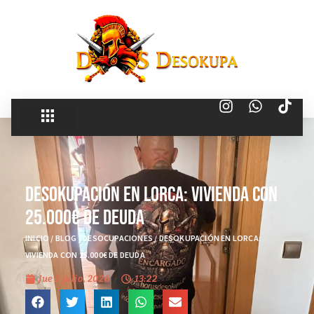
Desokupación en Lorca: Vivienda con
25.000€ de Deuda
INICIO
/
BLOG
/
DESOCUPACIONES
/
DESOKUPACIÓN EN LORCA:
VIVIENDA CON 25.000€ DE DEUDA
Jue 2 julio, 2026
13:22