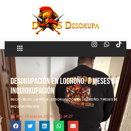
Desokupación en Logroño: 7 Meses de
Inquiokupación
INICIO
/
BLOG
/
LA RIOJA
/
DESOKUPACIÓN EN LOGROÑO: 7 MESES DE
INQUIOKUPACIÓN
Mar 10 marzo, 2026
14:27