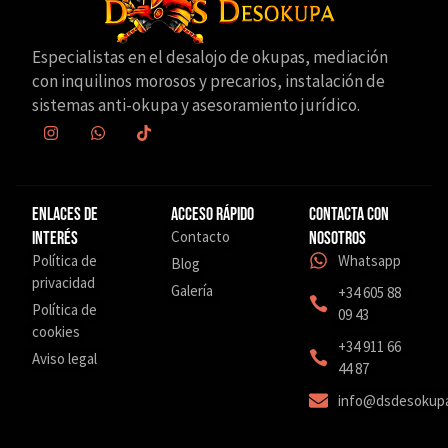
Especialistas en el desalojo de okupas, mediación
con inquilinos morosos y precarios, instalación de
sistemas anti-okupa y asesoramiento jurídico.
Enlaces de
Acceso Rápido
Contacta con
Contacto
interés
nosotros
Política de
Whatsapp
Blog
privacidad
Galería
+34 605 88
Política de
09 43
cookies
‎+34 911 66
Aviso legal
44 87
info@dsdesokup