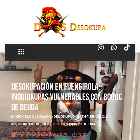
Desokupación en Fuengirola:
Inquiokupas Vulnerables con 8000€
de Deuda
INICIO
/
BLOG
/
MÁLAGA
/
DESOKUPACIÓN EN FUENGIROLA:
INQUIOKUPAS VULNERABLES CON 8000€ DE DEUDA
Mar 23 septiembre, 2025
11:21