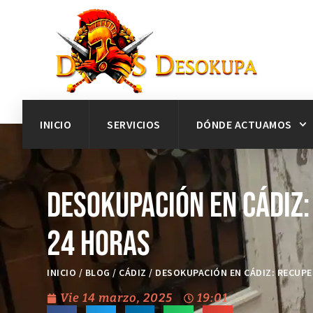
INICIO
SERVICIOS
DÓNDE ACTUAMOS
Desokupación en Cádiz
24 horas
INICIO
/
BLOG
/
CÁDIZ
/
DESOKUPACIÓN EN CÁDIZ: RECUPE
Vie 14 marzo, 2025
19:01