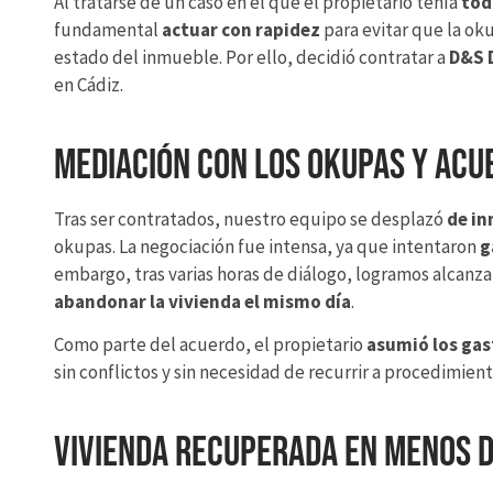
Al tratarse de un caso en el que el propietario tenía
tod
fundamental
actuar con rapidez
para evitar que la ok
estado del inmueble. Por ello, decidió contratar a
D&S 
en Cádiz.
Mediación con los okupas y acue
Tras ser contratados, nuestro equipo se desplazó
de in
okupas. La negociación fue intensa, ya que intentaron
g
embargo, tras varias horas de diálogo, logramos alcanz
abandonar la vivienda el mismo día
.
Como parte del acuerdo, el propietario
asumió los ga
sin conflictos y sin necesidad de recurrir a procedimien
Vivienda recuperada en menos d