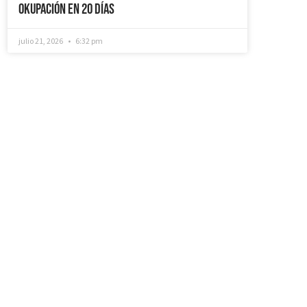
Okupación en 20 días
julio 21, 2026
6:32 pm
¿Recuperamos tu
vivienda okupada?
Si necesitas que desokupemos tu
vivienda en tiempo récord, mediemos
con inquilinos morosos y precarios,
instalemos sistemas como puertas anti-
okupa y te asesoremos jurídicamente. No
dudes en ponerte en contacto con
nosotros, estaremos encantados de
ayudarte!