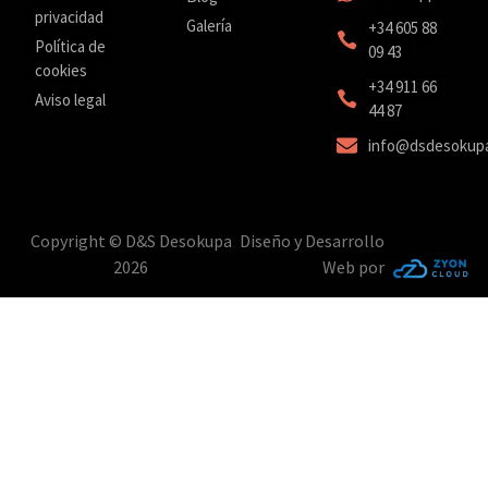
privacidad
Galería
+34 605 88
Política de
09 43
cookies
‎+34 911 66
Aviso legal
44 87
info@dsdesokup
Copyright © D&S Desokupa
Diseño y Desarrollo
2026
Web por