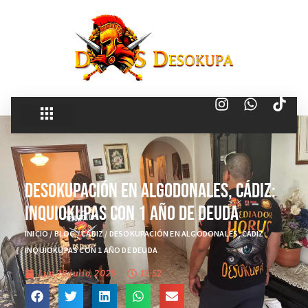
Desokupación en Algodonales, Cádiz:
Inquiokupas con 1 Año de Deuda
INICIO
/
BLOG
/
CÁDIZ
/
DESOKUPACIÓN EN ALGODONALES, CÁDIZ:
INQUIOKUPAS CON 1 AÑO DE DEUDA
Lun 28 julio, 2025
13:52