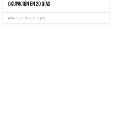
Okupación en 20 días
julio 21, 2026
6:32 pm
¿Recuperamos tu
vivienda okupada?
Si necesitas que desokupemos tu
vivienda en tiempo récord, mediemos
con inquilinos morosos y precarios,
instalemos sistemas como puertas anti-
okupa y te asesoremos jurídicamente. No
dudes en ponerte en contacto con
nosotros, estaremos encantados de
ayudarte!