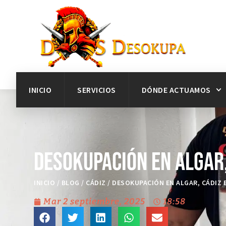
INICIO
SERVICIOS
DÓNDE ACTUAMOS
Desokupación en Algar,
INICIO
/
BLOG
/
CÁDIZ
/
DESOKUPACIÓN EN ALGAR, CÁDIZ E
Mar 2 septiembre, 2025
18:58