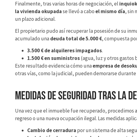
Finalmente, tras varias horas de negociación, el
inquio
la vivienda okupada
se llevó a cabo
el mismo día
, sin
un plazo adicional.
El propietario pudo así recuperar la posesión de su in
acumulado una
deuda total de 5.000 €
, compuesta por
3.500 € de alquileres impagados
.
1.500 € en suministros
(agua, luz y otros gastos b
Este resultado evidencia cómo una
empresa de desok
otras vías, como la judicial, pueden demorarse durante 
Medidas de seguridad tras la d
Una vez que el inmueble fue recuperado, procedimos a a
regreso o una nueva ocupación ilegal. Las medidas aplic
Cambio de cerradura
por un sistema de alta segu