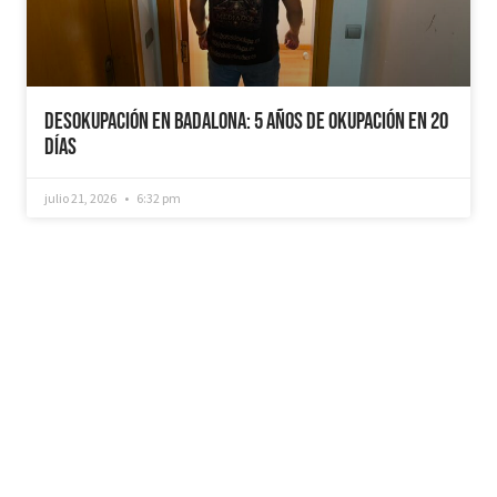
Desokupación en Badalona: 5 años de Okupación en 20
días
julio 21, 2026
6:32 pm
¿Recuperamos tu vivienda okupada?
Si necesitas que desokupemos tu vivienda en
tiempo récord, mediemos con inquilinos morosos y
precarios, instalemos sistemas como puertas anti-
okupa y te asesoremos jurídicamente. No dudes en
ponerte en contacto con nosotros, estaremos
encantados de ayudarte!