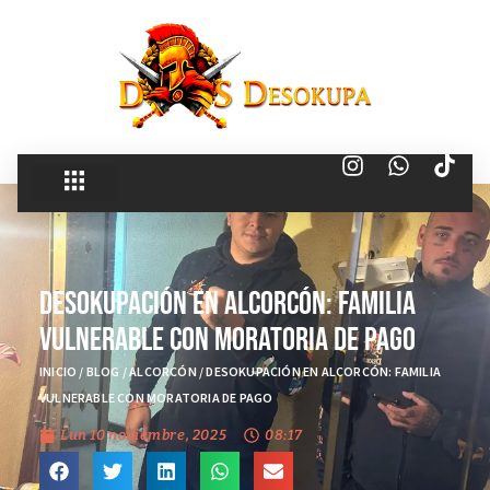
Desokupación en Alcorcón: Familia
Vulnerable con Moratoria de Pago
INICIO
/
BLOG
/
ALCORCÓN
/
DESOKUPACIÓN EN ALCORCÓN: FAMILIA
VULNERABLE CON MORATORIA DE PAGO
Lun 10 noviembre, 2025
08:17