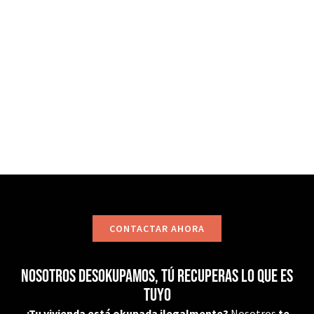
precarios, instalemos sistemas como puertas anti-
okupa y te asesoremos jurídicamente. No dudes en
ponerte en contacto con nosotros, estaremos
encantados de ayudarte!
CONTACTAR
CONTACTAR AHORA
Nosotros desokupamos, tú recuperas lo que es
tuyo
¿Tu vivienda está okupada ilegalmente?
Nosotros
te