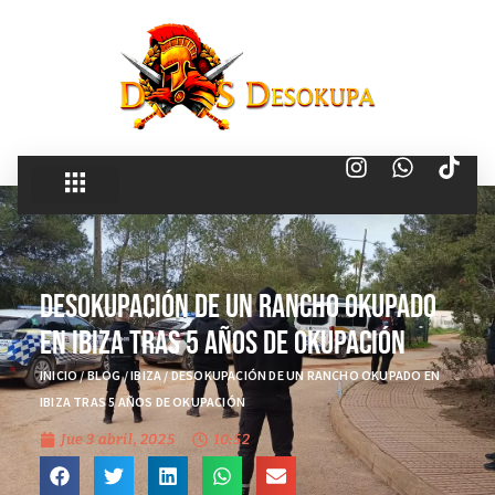
Desokupación de un Rancho Okupado
en Ibiza tras 5 Años de Okupación
INICIO
/
BLOG
/
IBIZA
/
DESOKUPACIÓN DE UN RANCHO OKUPADO EN
IBIZA TRAS 5 AÑOS DE OKUPACIÓN
Jue 3 abril, 2025
10:52