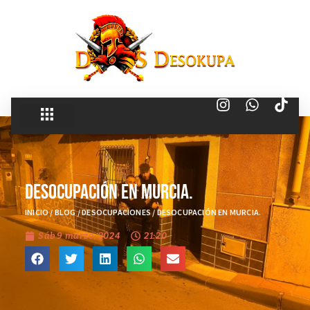
Desocupación en Murcia.
INICIO
/
BLOG
/
DESOCUPACIONES
/
DESOCUPACIÓN EN MURCIA.
Sáb 9 marzo, 2024
21:20