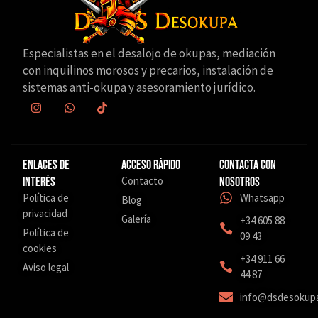
Especialistas en el desalojo de okupas, mediación
con inquilinos morosos y precarios, instalación de
sistemas anti-okupa y asesoramiento jurídico.
Enlaces de
Acceso Rápido
Contacta con
Contacto
interés
nosotros
Política de
Whatsapp
Blog
privacidad
Galería
+34 605 88
Política de
09 43
cookies
‎+34 911 66
Aviso legal
44 87
info@dsdesokup