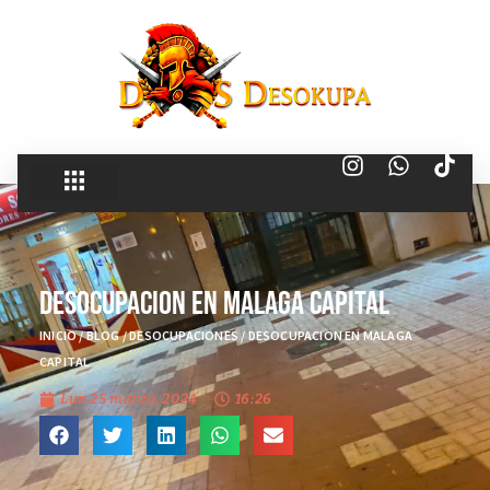
Desocupacion en Malaga Capital
INICIO
/
BLOG
/
DESOCUPACIONES
/
DESOCUPACION EN MALAGA
CAPITAL
Lun 25 marzo, 2024
16:26