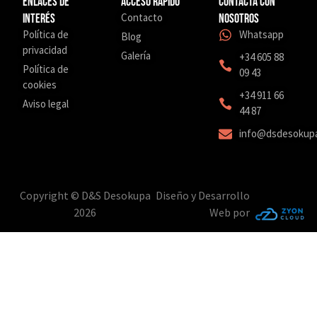
Enlaces de
Acceso Rápido
Contacta con
Contacto
interés
nosotros
Política de
Whatsapp
Blog
privacidad
Galería
+34 605 88
Política de
09 43
cookies
‎+34 911 66
Aviso legal
44 87
info@dsdesokup
Copyright © D&S Desokupa
Diseño y Desarrollo
2026
Web por