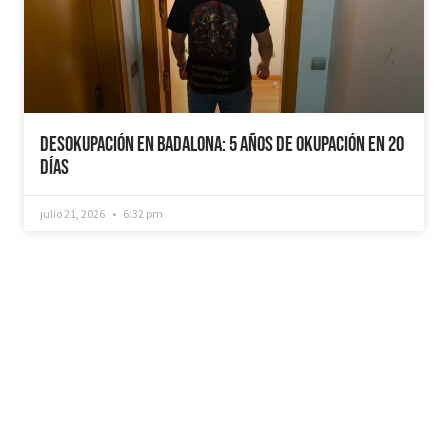
Desokupación en Badalona: 5 años de Okupación en 20
días
julio 21, 2026
6:32 pm
¿Recuperamos tu vivienda okupada?
Si necesitas que desokupemos tu vivienda en
tiempo récord, mediemos con inquilinos morosos y
precarios, instalemos sistemas como puertas anti-
okupa y te asesoremos jurídicamente. No dudes en