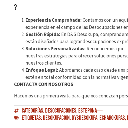
?
Experiencia Comprobada:
Contamos con un equi
experiencia en el campo de las Desocupaciones en T
Gestión Rápida:
En D&S Desokupa, comprendemos 
están diseñados para lograr desocupaciones expré
Soluciones Personalizadas:
Reconocemos que cad
nuestras estrategias para ofrecer soluciones pers
nuestros clientes.
Enfoque Legal:
Abordamos cada caso desde una p
estén en total conformidad con la normativa vige
CONTACTA CON NOSOTROS
Hacemos una primera visita para que nos conozcan pers
Categorías:
Desocupaciones
,
Estepona
Etiquetas:
Desokupacion
,
DySDesokupa
,
EcharOkupas
,