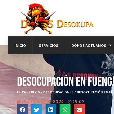
INICIO
SERVICIOS
DÓNDE ACTUAMOS
Desocupación en Fueng
INICIO
/
BLOG
/
DESOCUPACIONES
/
DESOCUPACIÓN EN FU
Dom 3 marzo, 2024
19:07