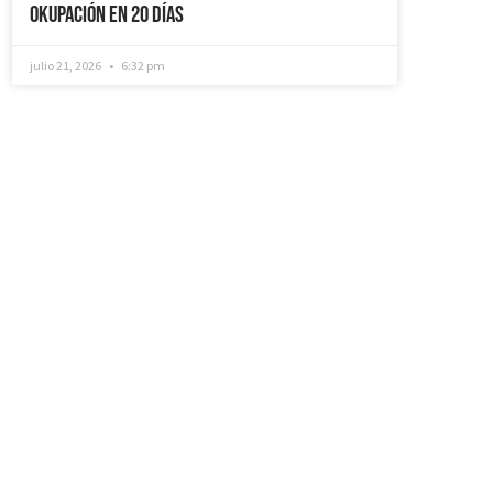
Okupación en 20 días
julio 21, 2026
6:32 pm
¿Recuperamos tu
vivienda okupada?
Si necesitas que desokupemos tu
vivienda en tiempo récord, mediemos
con inquilinos morosos y precarios,
instalemos sistemas como puertas anti-
okupa y te asesoremos jurídicamente. No
dudes en ponerte en contacto con
nosotros, estaremos encantados de
ayudarte!